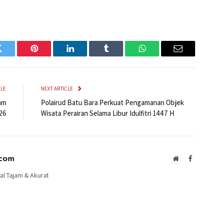
Twitter
Pinterest
LinkedIn
Tumblr
WhatsApp
Email
CLE
NEXT ARTICLE
am
Polairud Batu Bara Perkuat Pengamanan Objek
26
Wisata Perairan Selama Libur Idulfitri 1447 H
.com
Website
Facebook
al Tajam & Akurat