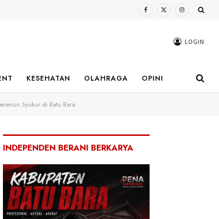
Facebook
X
Instagram
(Twitter)
LOGIN
ENT
KESEHATAN
OLAHRAGA
OPINI
enenun Syukur di Batu Bara
INDEPENDEN BERANI BERKARYA