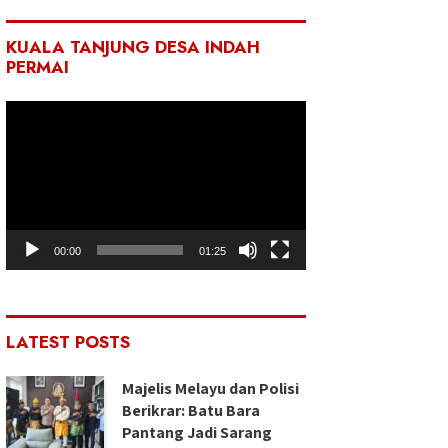
KUALA TANJUNG DESA INDAH
PERMAI
Pemutar
Video
00:00
01:25
LATEST POSTS
Majelis Melayu dan Polisi
Berikrar: Batu Bara
Pantang Jadi Sarang