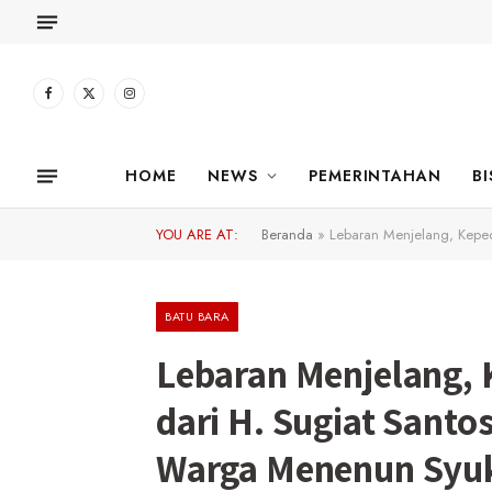
Facebook
X
Instagram
(Twitter)
HOME
NEWS
PEMERINTAHAN
BI
YOU ARE AT:
Beranda
»
Lebaran Menjelang, Keped
BATU BARA
Lebaran Menjelang, 
dari H. Sugiat Santo
Warga Menenun Syuk