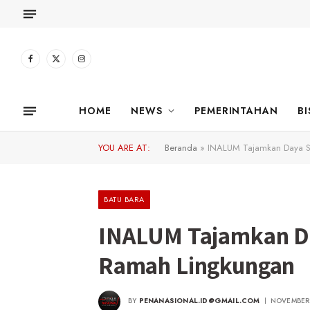
Facebook
X
Instagram
(Twitter)
HOME
NEWS
PEMERINTAHAN
BI
YOU ARE AT:
Beranda
»
INALUM Tajamkan Daya Sa
BATU BARA
INALUM Tajamkan Da
Ramah Lingkungan
BY
PENANASIONAL.ID@GMAIL.COM
NOVEMBER 