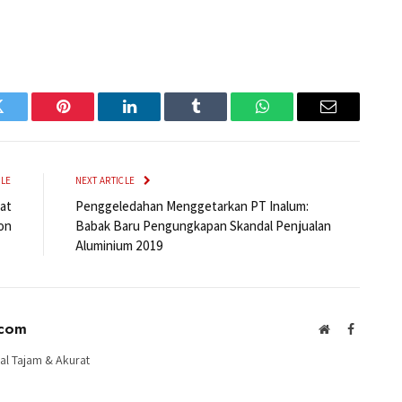
Twitter
Pinterest
LinkedIn
Tumblr
WhatsApp
Email
CLE
NEXT ARTICLE
at
Penggeledahan Menggetarkan PT Inalum:
on
Babak Baru Pengungkapan Skandal Penjualan
Aluminium 2019
.com
Website
Facebook
al Tajam & Akurat