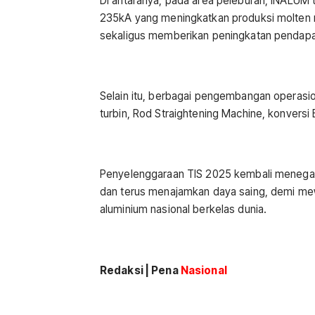
Di antaranya, pada area peleburan, INALUM 
235kA yang meningkatkan produksi molten m
sekaligus memberikan peningkatan pendapa
Selain itu, berbagai pengembangan operasional
turbin, Rod Straightening Machine, konversi
Penyelenggaraan TIS 2025 kembali menega
dan terus menajamkan daya saing, demi mewu
aluminium nasional berkelas dunia.
Redaksi | Pena
Nasional