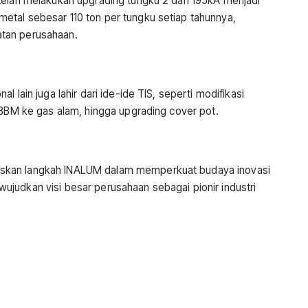
telah melakukan upgrading tungku 2 dari 195kA menjadi
etal sebesar 110 ton per tungku setiap tahunnya,
tan perusahaan.
 lain juga lahir dari ide-ide TIS, seperti modifikasi
 BBM ke gas alam, hingga upgrading cover pot.
skan langkah INALUM dalam memperkuat budaya inovasi
judkan visi besar perusahaan sebagai pionir industri