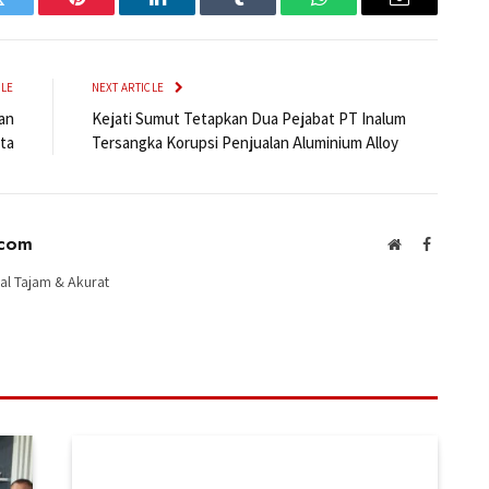
Twitter
Pinterest
LinkedIn
Tumblr
WhatsApp
Email
CLE
NEXT ARTICLE
an
Kejati Sumut Tetapkan Dua Pejabat PT Inalum
ta
Tersangka Korupsi Penjualan Aluminium Alloy
.com
Website
Facebook
al Tajam & Akurat