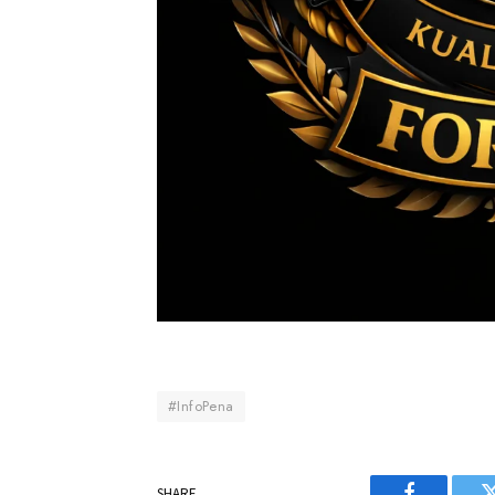
#InfoPena
SHARE.