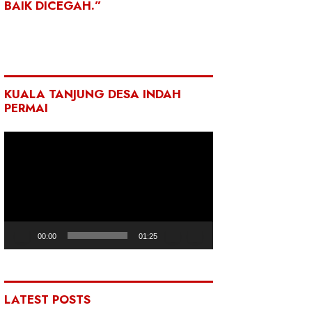
BAIK DICEGAH.”
KUALA TANJUNG DESA INDAH
PERMAI
Pemutar
Video
00:00
01:25
LATEST POSTS