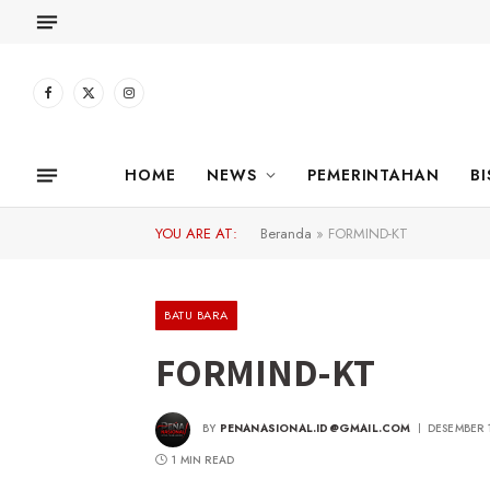
Facebook
X
Instagram
(Twitter)
HOME
NEWS
PEMERINTAHAN
BI
YOU ARE AT:
Beranda
»
FORMIND-KT
BATU BARA
FORMIND-KT
BY
PENANASIONAL.ID@GMAIL.COM
DESEMBER 1
1 MIN READ