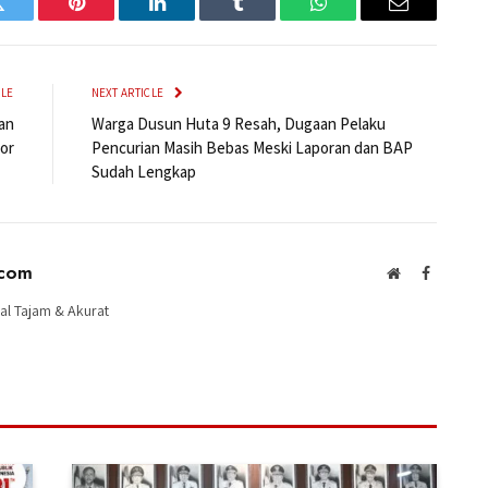
Twitter
Pinterest
LinkedIn
Tumblr
WhatsApp
Email
CLE
NEXT ARTICLE
an
Warga Dusun Huta 9 Resah, Dugaan Pelaku
or
Pencurian Masih Bebas Meski Laporan dan BAP
Sudah Lengkap
.com
Website
Facebook
al Tajam & Akurat