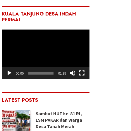
KUALA TANJUNG DESA INDAH
PERMAI
Pemutar
Video
00:00
01:25
LATEST POSTS
Sambut HUT ke-81 RI,
LSM PAKAR dan Warga
Desa Tanah Merah