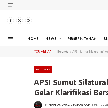
Facebook
X
Instagram
(Twitter)
HOME
NEWS
PEMERINTAHAN
BI
YOU ARE AT:
Beranda
»
APSI Sumut Silaturahmi k
BATU BARA
APSI Sumut Silatur
Gelar Klarifikasi B
BY
PENANASIONAL.ID@GMAIL.COM
MEI 11, 20