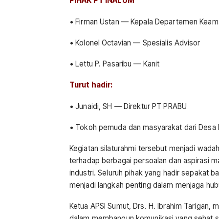
PIHAK PT INALUM
• Firman Ustan — Kepala Departemen Keam
• Kolonel Octavian — Spesialis Advisor
• Lettu P. Pasaribu — Kanit
Turut hadir:
• Junaidi, SH — Direktur PT PRABU
• Tokoh pemuda dan masyarakat dari Desa Ku
Kegiatan silaturahmi tersebut menjadi wada
terhadap berbagai persoalan dan aspirasi 
industri. Seluruh pihak yang hadir sepakat b
menjadi langkah penting dalam menjaga hub
Ketua APSI Sumut, Drs. H. Ibrahim Tarigan,
dalam membangun komunikasi yang sehat ser