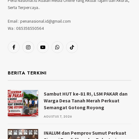
Pena Nasional.id Adalah Media Online Yang Aktual Tajam dan Akurat,
Serta Terpercaya..
Email : penanasional.id@gmail.com
Wa : 085358550564
Facebook
Instagram
YouTube
WhatsApp
TikTok
BERITA TERKINI
Sambut HUT ke-81 RI, LSM PAKAR dan
Warga Desa Tanah Merah Perkuat
Semangat Gotong Royong
AGUSTUS 7, 2026
INALUM dan Pemprov Sumut Perkuat