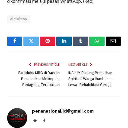
dikonfirmasi melalui pesan WhatsApp. (Red)
#InfoPena
Facebook
Twitter
Pinterest
LinkedIn
Tumblr
WhatsApp
Email
PREVIOUS ARTICLE
NEXT ARTICLE
Paradoks MBG di Daerah
INALUM Dukung Pemulihan
Pesisir: Ikan Melimpah,
Spiritual Warga Humbahas
Pedagang Terabaikan
Lewat Rehabilitasi Gereja
penanasional.id@gmail.com
Website
Facebook