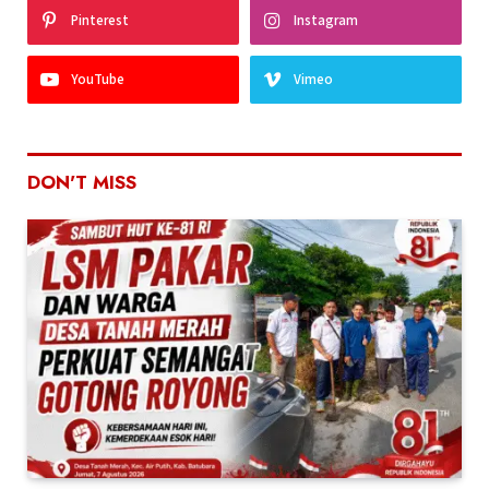
Pinterest
Instagram
YouTube
Vimeo
DON'T MISS