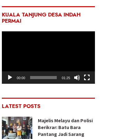
KUALA TANJUNG DESA INDAH
PERMAI
Pemutar
Video
00:00
01:25
LATEST POSTS
Majelis Melayu dan Polisi
Berikrar: Batu Bara
Pantang Jadi Sarang