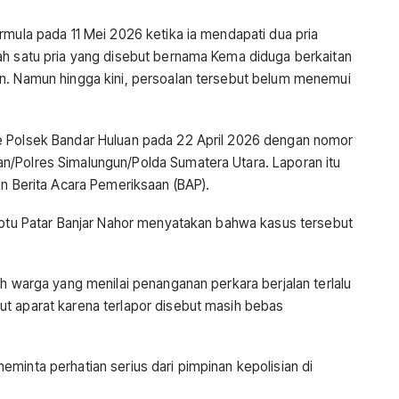
rmula pada 11 Mei 2026 ketika ia mendapati dua pria
ah satu pria yang disebut bernama Kema diduga berkaitan
an. Namun hingga kini, persoalan tersebut belum menemui
e Polsek Bandar Huluan pada 22 April 2026 dengan nomor
n/Polres Simalungun/Polda Sumatera Utara. Laporan itu
an Berita Acara Pemeriksaan (BAP).
 Iptu Patar Banjar Nahor menyatakan bahwa kasus tersebut
ah warga yang menilai penanganan perkara berjalan terlalu
t aparat karena terlapor disebut masih bebas
minta perhatian serius dari pimpinan kepolisian di