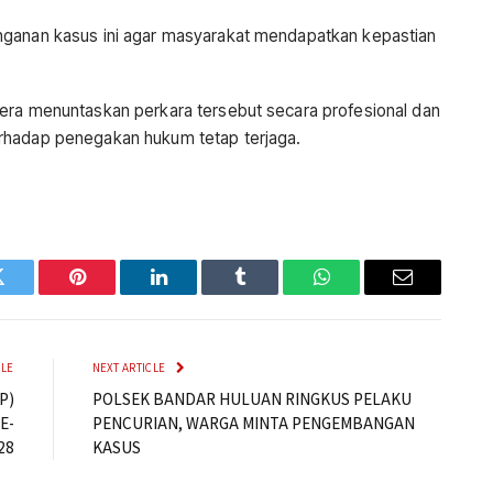
nganan kasus ini agar masyarakat mendapatkan kepastian
era menuntaskan perkara tersebut secara profesional dan
rhadap penegakan hukum tetap terjaga.
Twitter
Pinterest
LinkedIn
Tumblr
WhatsApp
Email
CLE
NEXT ARTICLE
P)
POLSEK BANDAR HULUAN RINGKUS PELAKU
E-
PENCURIAN, WARGA MINTA PENGEMBANGAN
28
KASUS