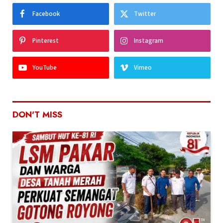
Facebook
Twitter
Pinterest
Instagram
YouTube
Vimeo
DON'T MISS