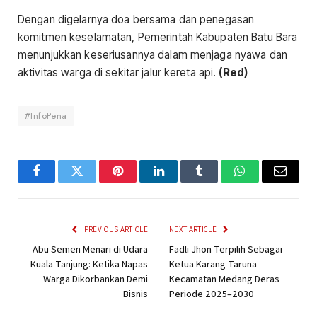
Dengan digelarnya doa bersama dan penegasan
komitmen keselamatan, Pemerintah Kabupaten Batu Bara
menunjukkan keseriusannya dalam menjaga nyawa dan
aktivitas warga di sekitar jalur kereta api.
(Red)
#InfoPena
Facebook
Twitter
Pinterest
LinkedIn
Tumblr
WhatsApp
Email
PREVIOUS ARTICLE
NEXT ARTICLE
Abu Semen Menari di Udara
Fadli Jhon Terpilih Sebagai
Kuala Tanjung: Ketika Napas
Ketua Karang Taruna
Warga Dikorbankan Demi
Kecamatan Medang Deras
Bisnis
Periode 2025–2030