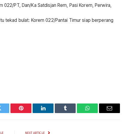
orem 022/PT, Dan/Ka Satdisjan Rem, Pasi Korem, Perwira,
satu tekad bulat: Korem 022/Pantai Timur siap berperang
Twitter
Pinterest
LinkedIn
Tumblr
WhatsApp
Email
CLE
NEXT ARTICLE