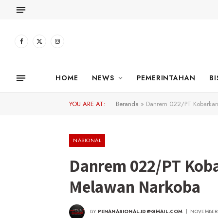
Facebook
X
Instagram
(Twitter)
HOME
NEWS
PEMERINTAHAN
BI
YOU ARE AT:
Beranda
»
Danrem 022/PT Kobarkan
NASIONAL
Danrem 022/PT Koba
Melawan Narkoba
BY
PENANASIONAL.ID@GMAIL.COM
NOVEMBER 