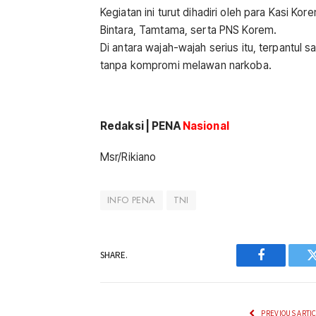
Kegiatan ini turut dihadiri oleh para Kasi K
Bintara, Tamtama, serta PNS Korem.
Di antara wajah-wajah serius itu, terpantul 
tanpa kompromi melawan narkoba.
Redaksi | PENA
Nasional
Msr/Rikiano
INFO PENA
TNI
SHARE.
Facebook
PREVIOUS ARTI