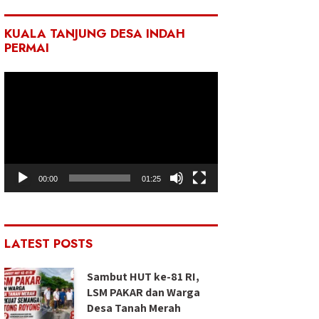
KUALA TANJUNG DESA INDAH
PERMAI
Pemutar
Video
00:00
01:25
LATEST POSTS
Sambut HUT ke-81 RI,
LSM PAKAR dan Warga
Desa Tanah Merah