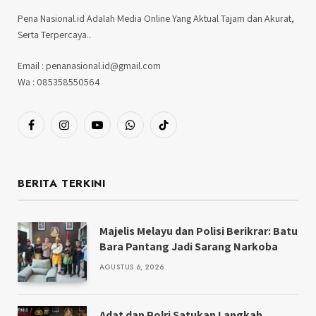
Pena Nasional.id Adalah Media Online Yang Aktual Tajam dan Akurat,
Serta Terpercaya..
Email : penanasional.id@gmail.com
Wa : 085358550564
Facebook
Instagram
YouTube
WhatsApp
TikTok
BERITA TERKINI
Majelis Melayu dan Polisi Berikrar: Batu
Bara Pantang Jadi Sarang Narkoba
AGUSTUS 6, 2026
Adat dan Polri Satukan Langkah,