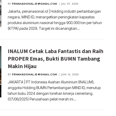
BY
PENANASIONAL.ID@GMAIL.COM
JULI 27, 2025
Jakarta, penanasional.id | Holding industri pertambangan
negara, MIND ID, menargetkan peningkatan kapasitas
produksi aluminium nasional hingga 900.000 ton per tahun
(KTPA) pada 2029. Target ini dicanangkan…
INALUM Cetak Laba Fantastis dan Raih
PROPER Emas, Bukti BUMN Tambang
Makin Hijau
BY
PENANASIONAL.ID@GMAIL.COM
JUNI 16, 2025
JAKARTA | PT Indonesia Asahan Aluminium (INALUM),
anggota Holding BUMN Pertambangan MIND ID, menutup
tahun buku 2024 dengan torehan kinerja cemerlang.
(07/06/2025) Perusahaan pelat merah ini…