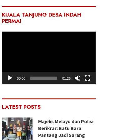
KUALA TANJUNG DESA INDAH
PERMAI
Pemutar
Video
00:00
01:25
LATEST POSTS
Majelis Melayu dan Polisi
Berikrar: Batu Bara
Pantang Jadi Sarang